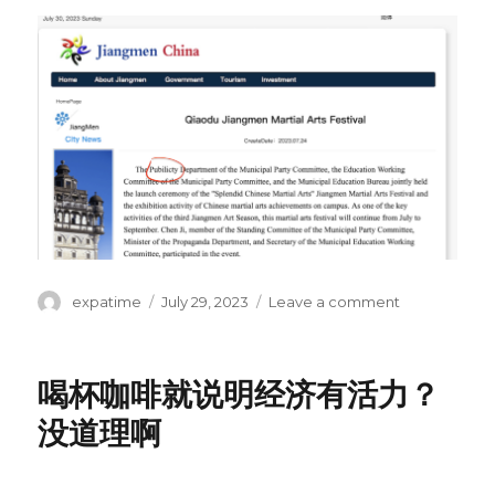
Author
Posted
on
expatime
July 29, 2023
Leave a comment
on
简
评
江
喝杯咖啡就说明经济有活力？
门
市
没道理啊
政
府
网