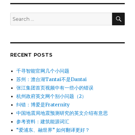
咖
啡
就
SEA
Search
说
for:
明
经
济
有
活
RECENT POSTS
力？
没
千寻智能官网几个小问题
道
理
苏州：澹台湖Tantai不是Dantai
啊
张江集团首页视频中有一些小的错误
杭州政府英文网个别小问题（2）
纠错：博爱是Fraternity
中国地震局地震预测研究的英文介绍有意思
参考资料：建筑能源词汇
“爱浦东、融世界” 如何翻译更好？