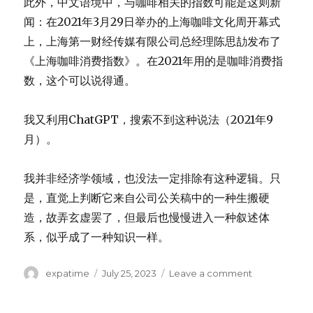
此外，中文语境中，与咖啡相关的指数可能是这则新
闻：在2021年3月29日举办的上海咖啡文化周开幕式
上，上海第一财经传媒有限公司总经理陈思劼发布了
《上海咖啡消费指数》。在2021年用的是咖啡消费指
数，这个可以说得通。
我又利用ChatGPT，搜索不到这种说法（2021年9
月）。
我并非经济学领域，也没法一定排除有这种逻辑。只
是，直觉上判断它来自公司公关稿中的一种生搬硬
造，故弄玄虚罢了，但最后也慢慢进入一种叙述体
系，似乎成了一种知识一样。
Author
Posted
on
expatime
July 25, 2023
Leave a comment
on
喝
杯