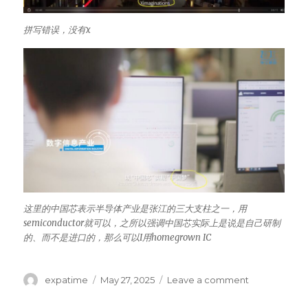
拼写错误，没有x
这里的中国芯表示半导体产业是张江的三大支柱之一，用
semiconductor就可以，之所以强调中国芯实际上是说是自己研制
的、而不是进口的，那么可以I用homegrown IC
Author
Posted
on
expatime
May 27, 2025
Leave a comment
on
张