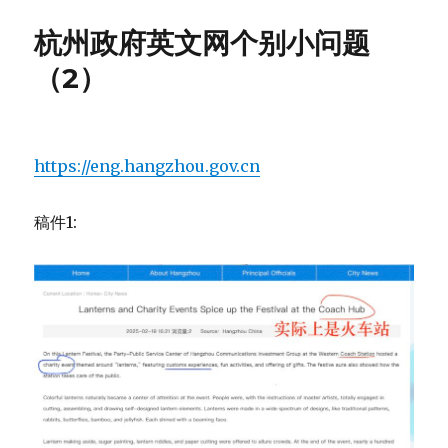
江
集
杭州政府英文网个别小问题
团
首
（2）
页
视
频
中
https://eng.hangzhou.gov.cn
有
一
些
稿件1:
小
的
错
误