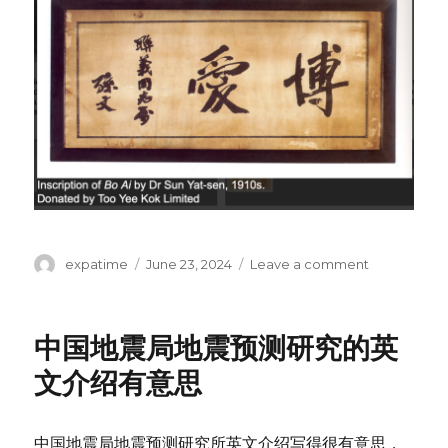
Author
Posted
on
expatime
June 23, 2024
Leave a comment
on
纠
错：
博
中国地震局地震预测研究的英
爱
是
文介绍有意思
Fraternity
中国地震局地震预测研究所英文介绍写得很有意思，