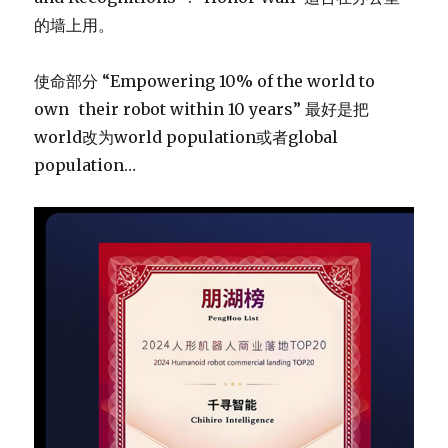
的墙上用。
使命部分 “Empowering 10% of the world to
own their robot within 10 years” 最好是把
world改为world population或者global
population…