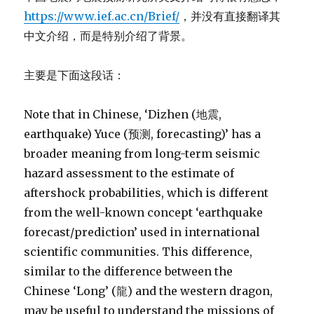
https://www.ief.ac.cn/Brief/
，并没有直接翻译其
中文介绍，而是特别介绍了背景。
主要是下面这段话：
Note that in Chinese, ‘Dizhen (地震,
earthquake) Yuce (预测, forecasting)’ has a
broader meaning from long-term seismic
hazard assessment to the estimate of
aftershock probabilities, which is different
from the well-known concept ‘earthquake
forecast/prediction’ used in international
scientific communities. This difference,
similar to the difference between the
Chinese ‘Long’ (龍) and the western dragon,
may be useful to understand the missions of