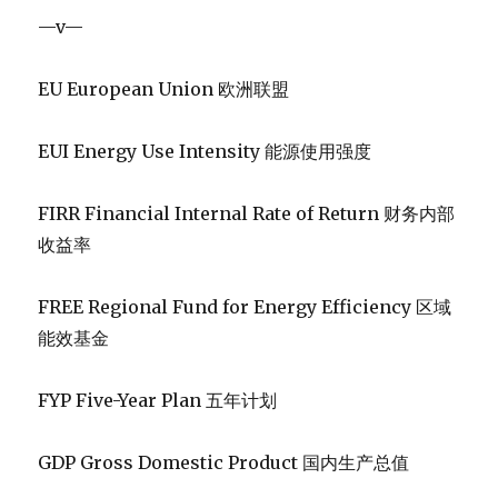
—v—
EU European Union 欧洲联盟
EUI Energy Use Intensity 能源使用强度
FIRR Financial Internal Rate of Return 财务内部
收益率
FREE Regional Fund for Energy Efficiency 区域
能效基金
FYP Five-Year Plan 五年计划
GDP Gross Domestic Product 国内生产总值