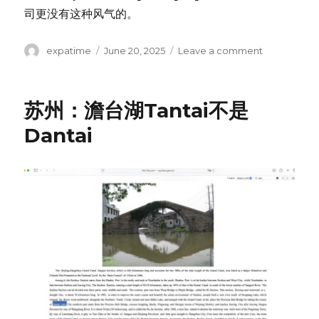
司更没有这种风气的。
Author
Posted
on
expatime
June 20, 2025
Leave a comment
on
千
寻
智
苏州：澹台湖Tantai不是
能
官
Dantai
网
几
个
小
问
题