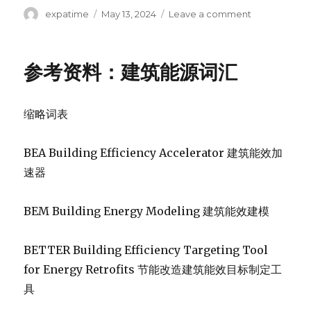
Author
Posted
on
expatime
May 13, 2024
Leave a comment
on
中
国
地
参考资料：建筑能源词汇
震
局
地
缩略词表
震
预
测
BEA Building Efficiency Accelerator 建筑能效加
研
速器
究
的
英
BEM Building Energy Modeling 建筑能效建模
文
介
绍
BETTER Building Efficiency Targeting Tool
有
for Energy Retrofits 节能改造建筑能效目标制定工
意
具
思