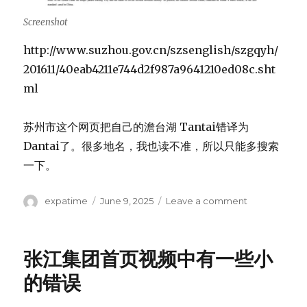
Screenshot
http://www.suzhou.gov.cn/szsenglish/szgqyh/
201611/40eab4211e744d2f987a9641210ed08c.sht
ml
苏州市这个网页把自己的澹台湖 Tantai错译为
Dantai了。很多地名，我也读不准，所以只能多搜索
一下。
Author
Posted
on
expatime
June 9, 2025
Leave a comment
on
苏
州：
澹
张江集团首页视频中有一些小
台
湖
的错误
Tantai
不