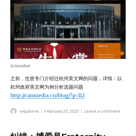
Screenshot
之前，也曾专门介绍过杭州英文网的问题，详情：以
杭州政府英文网为例分析选题问题
http://canmedia.cn/blog/?p=112
Author
Posted
on
expatime
February 23, 2025
Leave a comment
on
杭
州
政